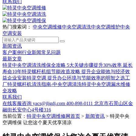
联系我们
热门搜索词：
中央空调维修
中央空调清洗
中央空调维护
中央
空调安装
新闻资讯
客户案例
行业新闻
常见问题
最新文章
特灵中央空调清洗维保全攻略 5大关键步骤提升30%效率 延长
寿命10年
特灵螺杆机组节能改造攻略 提升企业能效与经济效
益
企业安装特灵空调 提升办公环境与节能效率的明智之选
工
厂特灵螺杆机清洗指南-中央空调清洗
特灵中央空调漏水维修
全攻略
联系我们
在线客服咨询
yacs@jljgdj.com
400-898-0111
北京市石景山区金
融街长安中心4号楼316
当前位置：
特灵中央空调维修网首页
>
新闻资讯
>
特灵中央
空调维保 让您这个夏天优享清凉