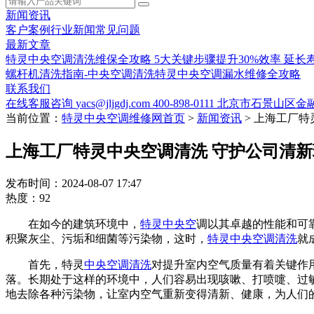
新闻资讯
客户案例
行业新闻
常见问题
最新文章
特灵中央空调清洗维保全攻略 5大关键步骤提升30%效率 延长寿
螺杆机清洗指南-中央空调清洗
特灵中央空调漏水维修全攻略
联系我们
在线客服咨询
yacs@jljgdj.com
400-898-0111
北京市石景山区金融
当前位置：
特灵中央空调维修网首页
>
新闻资讯
>
上海工厂特
上海工厂特灵中央空调清洗 守护公司清新
发布时间：2024-08-07 17:47
热度：92
在如今的建筑环境中，
特灵中央空
调以其卓越的性能和可
积聚灰尘、污垢和细菌等污染物，这时，
特灵中央空调清洗
就
首先，特灵
中央空调清洗
对提升室内空气质量有着关键作
落。长期处于这样的环境中，人们容易出现咳嗽、打喷嚏、过
地去除各种污染物，让室内空气重新变得清新、健康，为人们