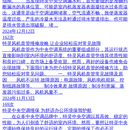
指南。 当发现特灵中央空调漏水时，首先要做的是准确判
断漏水的具体位置。可能是室内机蒸发器表面凝结水过多而溢
出，这通常是由于空调滤网堵塞，空气流通不畅，致使蒸发器
温度过低，产生的冷凝水无法及时通过排水管道排出。也可能
是排水管道出现破裂、堵 ...
2024年12月12日
162次
特灵风机盘管维修攻略 让企业轻松应对常见故障
风机盘管作为中央空调系统的重要组成部分，其运行状态
直接影响到室内环境的舒适度。特灵风机盘管凭借其优质性能
和良好口碑，在市场上备受欢迎。然而，再好的设备也难免会
出现故障，下面我们来为您介绍特灵风机盘管的维修方法，助
您轻松应对常见问题。 一、特灵风机盘管常见故障及原
因 风机不运转 故障原因：电源故障、风机电机损坏、控
制线路故障等。 制冷效果差 故障原因：制冷剂泄漏、蒸
发器污垢过多、风机风量不 ...
2024年11月13日
169次
特灵中央空调维保 为舒适办公环境保驾护航
在众多中央空调品牌中，特灵中央空调以其高效、稳定的
性能，为人们创造了舒适的室内环境。然而，要想让特灵中央
空调始终保持良好的运行状态，定期的维保工作必不可