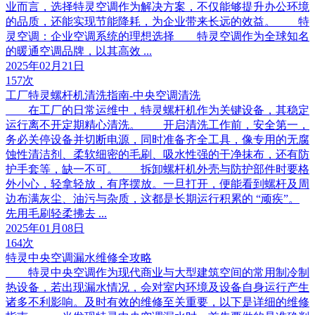
业而言，选择特灵空调作为解决方案，不仅能够提升办公环境
的品质，还能实现节能降耗，为企业带来长远的效益。 特
灵空调：企业空调系统的理想选择 特灵空调作为全球知名
的暖通空调品牌，以其高效 ...
2025年02月21日
157次
工厂特灵螺杆机清洗指南-中央空调清洗
在工厂的日常运维中，特灵螺杆机作为关键设备，其稳定
运行离不开定期精心清洗。 开启清洗工作前，安全第一，
务必关停设备并切断电源，同时准备齐全工具，像专用的无腐
蚀性清洁剂、柔软细密的毛刷、吸水性强的干净抹布，还有防
护手套等，缺一不可。 拆卸螺杆机外壳与防护部件时要格
外小心，轻拿轻放，有序摆放。一旦打开，便能看到螺杆及周
边布满灰尘、油污与杂质，这都是长期运行积累的 “顽疾”。
先用毛刷轻柔拂去 ...
2025年01月08日
164次
特灵中央空调漏水维修全攻略
特灵中央空调作为现代商业与大型建筑空间的常用制冷制
热设备，若出现漏水情况，会对室内环境及设备自身运行产生
诸多不利影响。及时有效的维修至关重要，以下是详细的维修