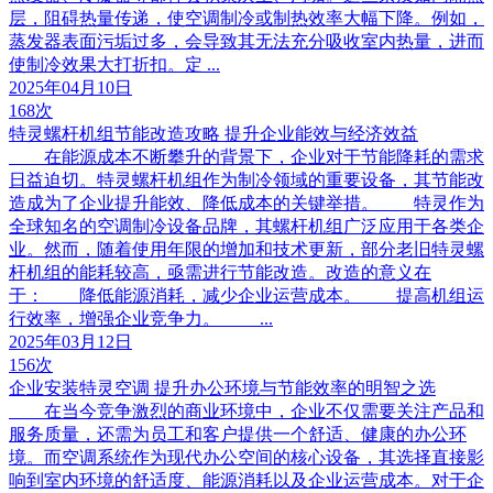
层，阻碍热量传递，使空调制冷或制热效率大幅下降。例如，
蒸发器表面污垢过多，会导致其无法充分吸收室内热量，进而
使制冷效果大打折扣。定 ...
2025年04月10日
168次
特灵螺杆机组节能改造攻略 提升企业能效与经济效益
在能源成本不断攀升的背景下，企业对于节能降耗的需求
日益迫切。特灵螺杆机组作为制冷领域的重要设备，其节能改
造成为了企业提升能效、降低成本的关键举措。 特灵作为
全球知名的空调制冷设备品牌，其螺杆机组广泛应用于各类企
业。然而，随着使用年限的增加和技术更新，部分老旧特灵螺
杆机组的能耗较高，亟需进行节能改造。改造的意义在
于： 降低能源消耗，减少企业运营成本。 提高机组运
行效率，增强企业竞争力。 ...
2025年03月12日
156次
企业安装特灵空调 提升办公环境与节能效率的明智之选
在当今竞争激烈的商业环境中，企业不仅需要关注产品和
服务质量，还需为员工和客户提供一个舒适、健康的办公环
境。而空调系统作为现代办公空间的核心设备，其选择直接影
响到室内环境的舒适度、能源消耗以及企业运营成本。对于企