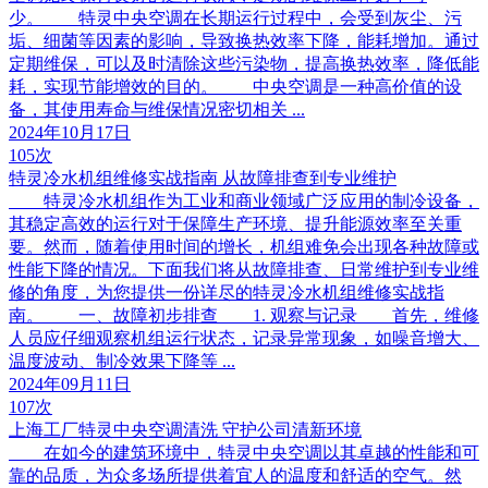
少。 特灵中央空调在长期运行过程中，会受到灰尘、污
垢、细菌等因素的影响，导致换热效率下降，能耗增加。通过
定期维保，可以及时清除这些污染物，提高换热效率，降低能
耗，实现节能增效的目的。 中央空调是一种高价值的设
备，其使用寿命与维保情况密切相关 ...
2024年10月17日
105次
特灵冷水机组维修实战指南 从故障排查到专业维护
特灵冷水机组作为工业和商业领域广泛应用的制冷设备，
其稳定高效的运行对于保障生产环境、提升能源效率至关重
要。然而，随着使用时间的增长，机组难免会出现各种故障或
性能下降的情况。下面我们将从故障排查、日常维护到专业维
修的角度，为您提供一份详尽的特灵冷水机组维修实战指
南。 一、故障初步排查 1. 观察与记录 首先，维修
人员应仔细观察机组运行状态，记录异常现象，如噪音增大、
温度波动、制冷效果下降等 ...
2024年09月11日
107次
上海工厂特灵中央空调清洗 守护公司清新环境
在如今的建筑环境中，特灵中央空调以其卓越的性能和可
靠的品质，为众多场所提供着宜人的温度和舒适的空气。然