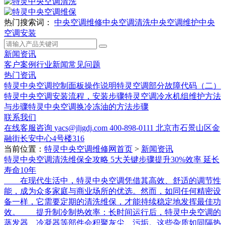
热门搜索词：
中央空调维修
中央空调清洗
中央空调维护
中央
空调安装
新闻资讯
客户案例
行业新闻
常见问题
热门资讯
特灵中央空调控制面板操作说明
特灵空调部分故障代码（二）
特灵中央空调安装流程，安装步骤
特灵空调冷水机组维护方法
与步骤
特灵中央空调换冷冻油的方法步骤
联系我们
在线客服咨询
yacs@jljgdj.com
400-898-0111
北京市石景山区金
融街长安中心4号楼316
当前位置：
特灵中央空调维修网首页
>
新闻资讯
特灵中央空调清洗维保全攻略 5大关键步骤提升30%效率 延长
寿命10年
在现代生活中，特灵中央空调凭借其高效、舒适的调节性
能，成为众多家庭与商业场所的优选。然而，如同任何精密设
备一样，它需要定期的清洗维保，才能持续稳定地发挥最佳功
效。 提升制冷制热效率：长时间运行后，特灵中央空调的
蒸发器、冷凝器等部件会积聚灰尘、污垢。这些杂质如同隔热