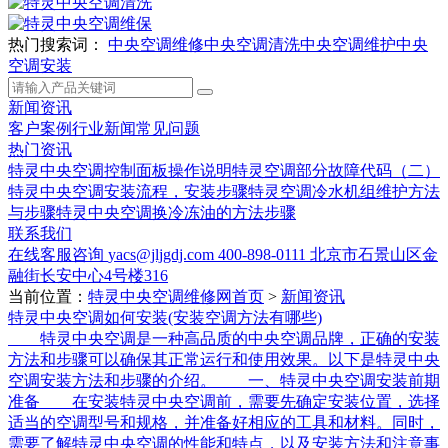
热门搜索词：
中央空调维修
中央空调清洗
中央空调维护
中央
空调安装
新闻资讯
客户案例
行业新闻
常见问题
热门资讯
特灵中央空调控制面板操作说明
特灵空调部分故障代码（二）
特灵中央空调安装流程，安装步骤
特灵空调冷水机组维护方法
与步骤
特灵中央空调换冷冻油的方法步骤
联系我们
在线客服咨询
yacs@jljgdj.com
400-898-0111
北京市石景山区金
融街长安中心4号楼316
当前位置：
特灵中央空调维修网首页
>
新闻资讯
特灵中央空调如何安装(安装空调方法有哪些)
特灵中央空调是一种高品质的中央空调品牌，正确的安装
方法和步骤可以确保其正常运行和使用效果。以下是特灵中央
空调安装方法和步骤的介绍。 一、特灵中央空调安装前期
准备 在安装特灵中央空调前，需要先确定安装位置，选择
适当的空调型号和规格，并准备好相应的工具和材料。同时，
需要了解特灵中央空调的性能和特点，以及安装方法和注意事