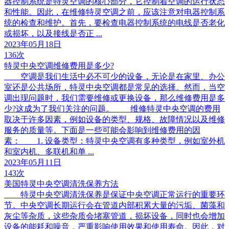
器控制系统是特灵空调的核心部分，它控制着空调的运行状态
和性能。因此，在维修特灵空调之前，应该注意对电器控制系
统的检查和维护。首先，要检查电器控制系统的电线是否老化
或损坏，以及接线是否正 ...
2023年05月18日
136次
特灵中央空调维修费用是多少?
空调是我们生活中必不可少的设备，无论是在家里、办公
室还是公共场所，特灵中央空调都是常见的选择。然而，当空
调出现问题时，我们需要维修或更换设备，那么维修费用是多
少?这成为了我们关注的问题。 维修特灵中央空调的费用
取决于许多因素，例如设备的类型、规格、故障情况以及维修
服务的质量等。下面是一些可能会影响到维修费用的因
素： 1. 设备类型：特灵中央空调有多种类型，例如室外机
和室内机、多联机和单 ...
2023年05月11日
143次
美国特灵中央空调清洗保养方法
特灵中央空调清洗保养是保证中央空调正常运行的重要环
节。中央空调长期运行会在管道内部积累大量的污垢、菌藻和
灰尘等杂质，这些杂质会堵塞管道，损坏设备，同时也会增加
设备的能耗和噪音，严重影响使用效果和使用寿命。因此，对