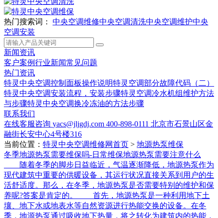
热门搜索词：
中央空调维修
中央空调清洗
中央空调维护
中央
空调安装
新闻资讯
客户案例
行业新闻
常见问题
热门资讯
特灵中央空调控制面板操作说明
特灵空调部分故障代码（二）
特灵中央空调安装流程，安装步骤
特灵空调冷水机组维护方法
与步骤
特灵中央空调换冷冻油的方法步骤
联系我们
在线客服咨询
yacs@jljgdj.com
400-898-0111
北京市石景山区金
融街长安中心4号楼316
当前位置：
特灵中央空调维修网首页
>
地源热泵维保
冬季地源热泵需要维保吗-日常维保地源热泵需要注意什么
随着冬季的脚步日益临近，气温逐渐降低，地源热泵作为
现代建筑中重要的供暖设备，其运行状况直接关系到用户的生
活舒适度。那么，在冬季，地源热泵是否需要特别的维护和保
养呢?答案是肯定的。 首先，地源热泵是一种利用地下土
壤、地下水或地表水等自然资源进行热能交换的设备。在冬
季，地源热泵通过吸收地下热量，将之转化为建筑内的热能，