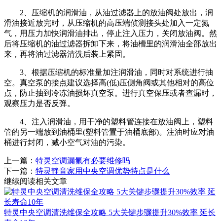
2、压缩机的润滑油，从油过滤器上的放油阀处放出，润
滑油接近放完时，从压缩机的高压端侦测接头处加入一定氮
气，用压力加快润滑油排出，停止注入压力，关闭放油阀。然
后将压缩机的油过滤器拆卸下来，将油槽里的润滑油全部放出
来，再将油过滤器清洗后装上紧固。
3、根据压缩机的标准量加注润滑油，同时对系统进行抽
空。真空泵的接点建议选择高(低)压侧角阀或其他相对的高位
点，防止抽到冷冻油损坏真空泵。进行真空保压或者查漏时，
观察压力是否反弹。
4、注入润滑油，用干净的塑料管连接在放油阀上，塑料
管的另一端放到油桶里(塑料管置于油桶底部)。注油时应对油
桶进行封闭，减小空气对油的污染。
上一篇：
特灵空调漏氟有必要维修吗
下一篇：
特灵静音家用中央空调优势特点是什么
继续阅读相关文章
特灵中央空调清洗维保全攻略 5大关键步骤提升30%效率 延长