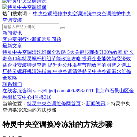
热门搜索词：
中央空调维修
中央空调清洗
中央空调维护
中央
空调安装
新闻资讯
客户案例
行业新闻
常见问题
最新文章
特灵中央空调清洗维保全攻略 5大关键步骤提升30%效率 延长
寿命10年
特灵螺杆机组节能改造攻略 提升企业能效与经济效
益
企业安装特灵空调 提升办公环境与节能效率的明智之选
工
厂特灵螺杆机清洗指南-中央空调清洗
特灵中央空调漏水维修
全攻略
联系我们
在线客服咨询
yacs@jljgdj.com
400-898-0111
北京市石景山区金
融街长安中心4号楼316
当前位置：
特灵中央空调维修网首页
>
新闻资讯
>
特灵中央
空调换冷冻油的方法步骤
特灵中央空调换冷冻油的方法步骤