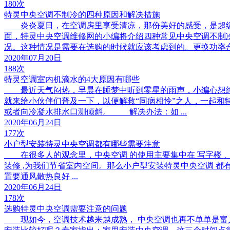
180次
特灵中央空调不制冷的四种原因和解决措施
炎炎夏日，在空调房里享受清凉，那份美好的感受，是超级爽
面，特灵中央空调维修网的小编将介绍四种常见中央空调不制
况。这种情况是需要在选购的时候就应该考虑到的。更换功率合适的
2020年07月20日
188次
特灵空调室内机滴水的4大原因有哪些
最近天气闷热，早晨在睡梦中听到零星的雨声，小编心想终于
就来给小伙伴们普及一下，以便解救“同病相怜”之人，一起
或者向冷凝水排水口测倾斜。 解决办法：如 ...
2020年06月24日
177次
小户型安装特灵中央空调都有哪些需要注意
在很多人的观念里，中央空调 的使用主要集中在 写字楼 、大
装修 ,为我们节省室内空间。那么小户型安装特灵中央空调
置要通风散热良好 ...
2020年06月24日
178次
选购特灵中央空调需要注意的问题
现如今，空调技术越来越成熟， 中央空调也再不单单是富人的