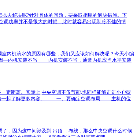
么去解决呢?针对具体的问题，要采取相应的解决措施。下
空调功率并不是很大的时候，此时就容易出现制冷不佳的情
调室内机滴水的原因有哪些，我们又应该如何解决呢？今天小编
原因—内机安装不当 内机安装不当，通常内机应当水平安装
在一定距离。实际上,中央空调不仅节能,也同样能够走进小户型
的小编一起了解更多内容。 一、要确定空调布局 主机的位
了，因为这中间涉及到 吊顶 ，布线，那么中央空调什么时候