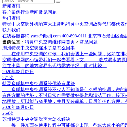
新闻资讯
客户案例
行业新闻
常见问题
热门资讯
特灵中央空调外机响声大正常吗
特灵中央空调故障代码都代表
联系我们
在线客服咨询
yacs@jljgdj.com
400-898-0111
北京市石景山区金融
当前位置：
特灵中央空调维修网首页
>
常见问题
湖州特灵中央空调漏水了是怎么回事
在使用中央空调的时候，我们会遇上一些问题，比如在排水
空调维修网的小编带我们一起去看看下文。 造成漏水的原因
往在出风口的地方容易出现结露的情况，此时比较 ...
2020年08月07日
271次
特灵多联机中央空调系统优势有哪些
多联机中央空调系统不少人不知道是什么样的空调，说的简
有多方面的优势，不过日常也需要做好保养和清洁工作。接下
地摆放，所以能节省用地，并且安装简单，日后维护也方便。在为 
2020年08月07日
269次
苏州特灵中央空调噪声大怎么解决
每一件东西在使用过程中可能都会出现一些或大或小的问题