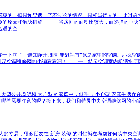
的。但是如果遇上了不制冷的情况，是相当烦人的，此时该怎
冷的原因和解决措施。 当房间的面积比较大，而选择的中央
空 ...
下雨了，谁知睁开眼睛“罪魁祸首”竟是家里的空调。那么空
和特灵空调维修网的小编看看吧！ 一、特灵空调室内机滴水
型公共场所和 大户型 的家庭中，似乎与 小户型 家庭生活存
 都有哪些需要注意的呢？接下来，我们和特灵中央空调维修网
专属，很多朋友在 新房 装修 的时候就在考虑如何装中央空调