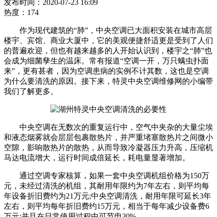
发布时间：2020-07-23 16:09
热度：174
作为现代建筑的“肺”，中央空调已大面积安装在城市高层
楼宇、宾馆、商业大厦中，它的美观便捷舒适更是受到了人们
的普遍欢迎，但也有越来越多的人开始认识到，楼宇之“肺”也
会成为细菌孳生的温床。常有报道“空调一开，万只螨虫扑面
来”，更有甚者，因为空调患病的实例不计其数，这也是空调
为什么要清洗的原因。接下来，特灵中央空调维修网的小编带
我们了解更多。
中央空调在无数次的重复运行中，空气中夹杂的大量尘埃
和液态烟雾就会层层包裹散热片，并严重堵塞散热片之间微小
空隙，影响散热片的散热，从而导致冷凝器压力升高，压缩机
马达电流增大，运行时间成倍延长，耗电量显著增加。
通过空调专家核算，如果一套中央空调机组价格为150万
元，未经过清洗的机组，其耐用年限约为7年左右，则平均每
年设备折旧费约为21万元;中央空调清洗，耐用年限可延长3年
左右，则平均每年折旧费约15万元，相当于每年减少设备费6
万元;并且在日常使用过程中可节电30%。