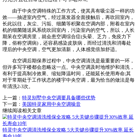
由于中央空调特殊的工作方式，使其具有吸尘器一样的功
效——抽进室内空气，经过蒸发器全面接触后，再吹回室内，
长此以往，灰尘、污垢、细菌等积聚在空调内部，附着在室内
机的细菌随送风系统吹回室内，污染室内的空气，所以，人长
期呆在空调房里，就会患空调综合症(头晕、乏力，免疫力下
降，俗称空调病)，还容易感染皮肤病，而经过清洗和消毒处
理后的中央空调，空气更加清新，人体感觉倍加舒适。
在空调后期保养过程中，中央空调清洗是最重要的一环，
但许多写字楼都会忽略这一点。中央空调及时地维护和清洗，
有利于提高制冷效果、缩短降温时间，还能延长使用寿命;其
对于常期处于工作状态的楼宇中央空调，最为恰当的做法是每
年清洗2-3次。
上一篇：
特灵别墅中央空调要具备哪些优势
下一篇：
美国特灵家用中央空调噪音
继续阅读相关文章
特灵中央空调清洗维保全攻略 5大关键步骤提升30%效率 延长
寿命10年