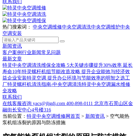
联系我们
热门搜索词：
中央空调维修
中央空调清洗
中央空调维护
中央
空调安装
新闻资讯
客户案例
行业新闻
常见问题
最新文章
特灵中央空调清洗维保全攻略 5大关键步骤提升30%效率 延长
寿命10年
特灵螺杆机组节能改造攻略 提升企业能效与经济效
益
企业安装特灵空调 提升办公环境与节能效率的明智之选
工
厂特灵螺杆机清洗指南-中央空调清洗
特灵中央空调漏水维修
全攻略
联系我们
在线客服咨询
yacs@jljgdj.com
400-898-0111
北京市石景山区金
融街长安中心4号楼316
当前位置：
特灵中央空调维修网首页
>
新闻资讯
>
空气能热
泵机组冻裂的原因与防冻措施